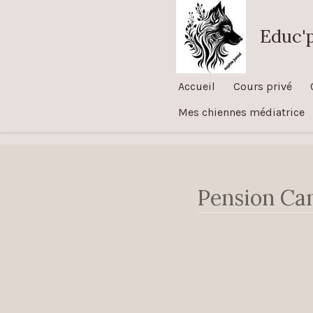
Passer
Educ'
au
contenu
principal
Accueil
Cours privé
Mes chiennes médiatrice
Pension Ca